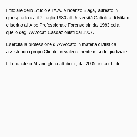
Il titolare dello Studio è l’Avv. Vincenzo Blaga, laureato in
giurisprudenza il 7 Luglio 1980 all’Università Cattolica di Milano
e iscritto all’Albo Professionale Forense sin dal 1983 ed a
quello degli Avvocati Cassazionisti dal 1997.
Esercita la professione di Avvocato in materia civilistica,
assistendo i propri Clienti prevalentemente in sede giudiziale.
Il Tribunale di Milano gli ha attribuito, dal 2009, incarichi di
Professionista Delegato alle vendite giudiziarie.
Ha frequentato – e continua regolarmente a frequentare – i
corsi periodici di approfondimento e di aggiornamento richiesti
per il mantenimento della propria iscrizione nei registri sia dei
Professionisti Delegati alle vendite giudiziarie che dei Gestori
degli Organismi di Composizione della Crisi da
Sovraindebitamento.
E’ convinto sostenitore – nel solco della tradizione forense –